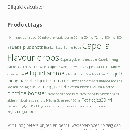
E liquid calculator
Producttags
10 ml met tip in dop
30 ml oval e-liquid bottle
36 mg
50 mg
72 mg
100 mg
100
Capella
Basis plus shots
ml
Bunker Base
Bunkerbase
Flavour drops
Capella golden pineapple
Capella meng
pakket
Capella super sweet
Capella sweet strawberry
Capella vanilla custard V1
e liquid aroma
e Liquid
cheesecake
e liquid aroma's
e liquid fles
meng pakket
e liquid mix pakket
Flavor apprentice
framboos
Koolada
meng pakket
Koolada bolling e-liquid
nicotina
nicotina liquida
Nicotine
nicotine booster
Nicotine salt boosters
Nicotine Salts
Nicotine Salts
Pet flesjes30 ml
alchem
Nicotine salt shots
Nikotin Base
pet 100 ml
Propylene glycol
Pudding
suikerspin
Tip inserted
twist top dop
Vanille
Vegetable glycerin
Wilt u nog betere prijzen en bent u wederverkoper ? Vraag dan