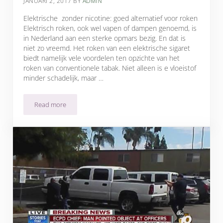
JANUARI 2, 2017
BY
ADMIN
Elektrische zonder nicotine: goed alternatief voor roken
Elektrisch roken, ook wel vapen of dampen genoemd, is
in Nederland aan een sterke opmars bezig. En dat is
niet zo vreemd. Het roken van een elektrische sigaret
biedt namelijk vele voordelen ten opzichte van het
roken van conventionele tabak. Niet alleen is e vloeistof
minder schadelijk, maar …
Read more
E sigaret zonder de stof nicotine