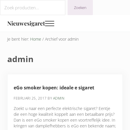
Door naar de hoofd inhoud
Ga naar de navigatie na de koptekst
Ga naar footer
Zoeken
Zoeken
Nieuwesigaret
Menu
Je bent hier:
Home
/
Archief voor admin
admin
eGo smoker kopen: ideale e sigaret
FEBRUARI 25, 2017
BY
ADMIN
Zoekt u naar een perfecte elektrische sigaret? Eentje
die een hoge kwaliteit koppelt aan een betaalbare prijs?
Dan is een eGo smoker kopen een voortreffelijk idee. In
kringen van dampliefhebbers is eGo een bekende naam;