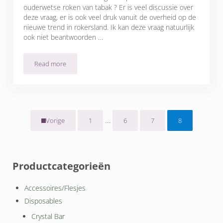
ouderwetse roken van tabak ? Er is veel discussie over
deze vraag, er is ook veel druk vanuit de overheid op de
nieuwe trend in rokersland. Ik kan deze vraag natuurlijk
ook niet beantwoorden …
Read more
E liquid trends
Interim pagina's zijn weggelaten
…
1
6
7
8
Vorige
Pagina
Pagina
Pagina
Pagina
Sidebar
Productcategorieën
Accessoires/Flesjes
Disposables
Crystal Bar