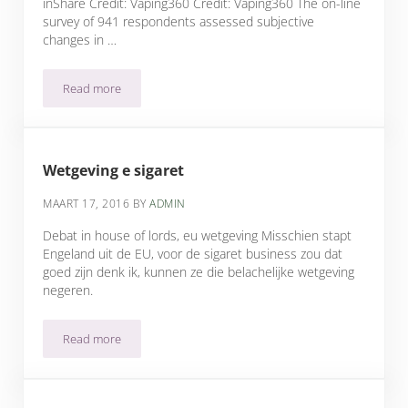
inShare Credit: Vaping360 Credit: Vaping360 The on-line
survey of 941 respondents assessed subjective
changes in …
Read more
Vaping may lead to…
Wetgeving e sigaret
MAART 17, 2016
BY
ADMIN
Debat in house of lords, eu wetgeving Misschien stapt
Engeland uit de EU, voor de sigaret business zou dat
goed zijn denk ik, kunnen ze die belachelijke wetgeving
negeren.
Read more
Wetgeving e sigaret