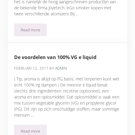
het is namelijk de hoog aangeschreven productlijn van
de bekende firma Joyetech. eGo smoker kopen met
twee verschillende atomizers Bij …
Read more
eGo smoker kopen: ideale e sigaret
De voordelen van 100% VG e liquid
FEBRUARI 12, 2017
BY
ADMIN
( Tip, aroma is altijd op PG basis, met terpenen kunt wel
echt 100% Vg dampen ) De meeste e liquid bevat
slechts drie ingrediënten: nicotine (optioneel), een
aroma en een oplosmiddel. Dat oplosmiddel is vaak een
mix tussen vegetable glycerin (VG) en propylene glycol
(PG). Dit zijn op zich onschuldige stoffen, maar sommige
mensen …
Read more
De voordelen van 100% VG e liquid