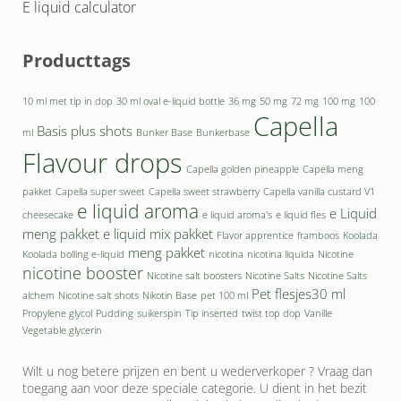
E liquid calculator
Producttags
10 ml met tip in dop
30 ml oval e-liquid bottle
36 mg
50 mg
72 mg
100 mg
100
Capella
Basis plus shots
ml
Bunker Base
Bunkerbase
Flavour drops
Capella golden pineapple
Capella meng
pakket
Capella super sweet
Capella sweet strawberry
Capella vanilla custard V1
e liquid aroma
e Liquid
cheesecake
e liquid aroma's
e liquid fles
meng pakket
e liquid mix pakket
Flavor apprentice
framboos
Koolada
meng pakket
Koolada bolling e-liquid
nicotina
nicotina liquida
Nicotine
nicotine booster
Nicotine salt boosters
Nicotine Salts
Nicotine Salts
Pet flesjes30 ml
alchem
Nicotine salt shots
Nikotin Base
pet 100 ml
Propylene glycol
Pudding
suikerspin
Tip inserted
twist top dop
Vanille
Vegetable glycerin
Wilt u nog betere prijzen en bent u wederverkoper ? Vraag dan
toegang aan voor deze speciale categorie. U dient in het bezit