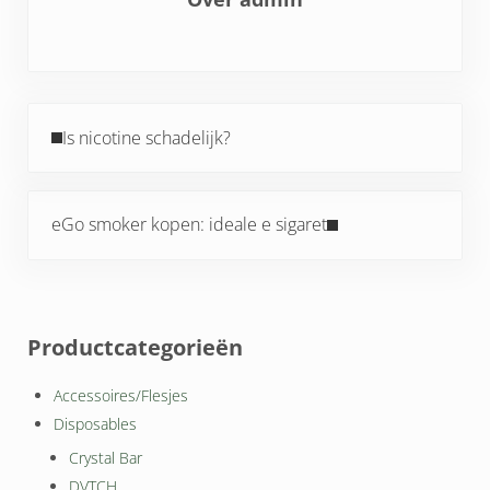
Vorig bericht:
Is nicotine schadelijk?
Volgend bericht:
eGo smoker kopen: ideale e sigaret
Sidebar
Productcategorieën
Accessoires/Flesjes
Disposables
Crystal Bar
DVTCH