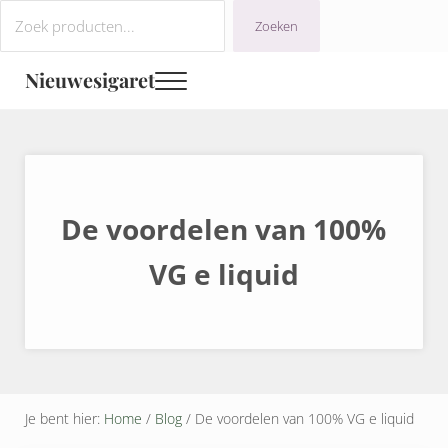
Door naar de hoofd inhoud
Ga naar de navigatie na de koptekst
Ga naar footer
Zoeken
Zoeken
Nieuwesigaret
Menu
De voordelen van 100%
VG e liquid
Je bent hier:
Home
/
Blog
/
De voordelen van 100% VG e liquid