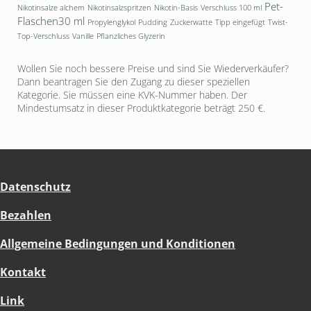
Pet-
Nikotinsalze alchem
Nikotinsalzspritzen
Nikotin-Basis
Verschluss 100 ml
Flaschen30 ml
Propylenglykol
Pudding
Zuckerwatte
Tipp eingefügt
Twist-
Top-Verschluss
Vanille
Pflanzliches Glyzerin
Wollen Sie noch bessere Preise und sind Sie Wiederverkäufer?
Dann beantragen Sie den Zugang zu dieser speziellen
Kategorie. Sie müssen eine KVK-Nummer haben. Der
Mindestumsatz in dieser Produktkategorie beträgt 250 €.
Datenschutz
Bezahlen
Allgemeine Bedingungen und Konditionen
Kontakt
Link