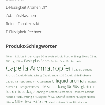
E-Flüssigkeit Aromen DIY
Zubehör/Flaschen
Reiner Tabakextrakt
E-Flüssigkeit-Rechner
Produkt-Schlagwörter
10 ml mit Spitze in der Kappe
30 ml ovale e-liquid Flasche
36 mg
50 mg
72 mg
Basis plus Shots
100 mg
100 ml
Bunker Basis
Bunkerbasis
Capella Aromatropfen
Capella goldene
Ananas
Capella-Mischpackung
Capella super süß
Capella süße Erdbeere
e liquid aroma
Capella Vanillepudding V1
Käsekuchen
e flüssiges
e Mischpackung für Flüssigkeiten
e
Aroma's
E-Flüssigkeitsflasche
liquid mix package
Lehrling im Bereich Geschmack
Himbeere
Koolada
Mischpaket
Koolada Ausbuchtung e-Flüssigkeit
nicotina
flüssiges Nikotin
Nikotinverstärker
Nikotin
Nikotinsalzverstärker
Nikotinsalze