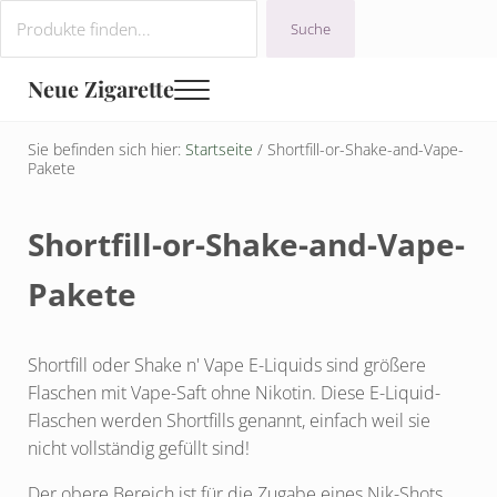
Zum Hauptinhalt springen
Sprung zur Navigation nach der Kopfzeile
Zur Fußzeile der Website springen
Suchen
Suche
Neue Zigarette
Menü
Sie befinden sich hier:
Startseite
/
Shortfill-or-Shake-and-Vape-
Pakete
Shortfill-or-Shake-and-Vape-
Pakete
Shortfill oder Shake n' Vape E-Liquids sind größere
Flaschen mit Vape-Saft ohne Nikotin. Diese E-Liquid-
Flaschen werden Shortfills genannt, einfach weil sie
nicht vollständig gefüllt sind!
Der obere Bereich ist für die Zugabe eines Nik-Shots