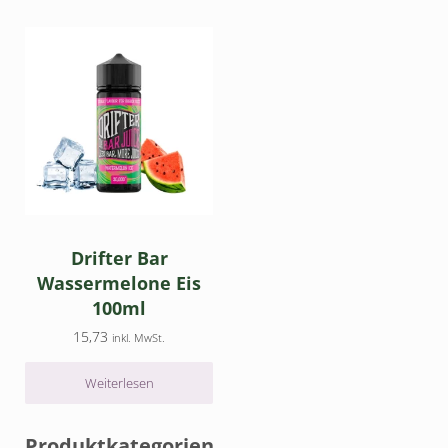
Drifter Bar
Wassermelone Eis
100ml
15,73
inkl. MwSt.
Weiterlesen
Seitenleiste
Produktkategorien