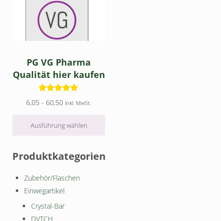
PG VG Pharma
Qualität hier kaufen
Bewertet mit
Preisspanne: 6,05 bis 60,50
6,05
-
60,50
inkl. MwSt.
5
von 5
Ausführung wählen
Seitenleiste
Produktkategorien
Zubehör/Flaschen
Einwegartikel
Crystal-Bar
DVTCH