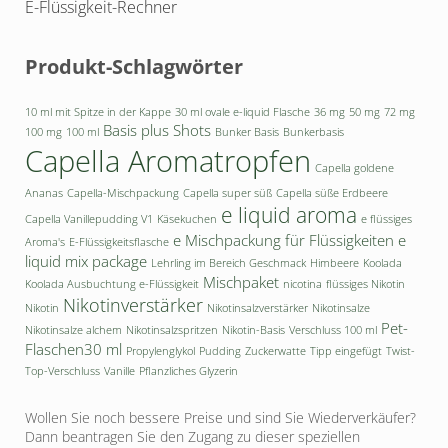
E-Flüssigkeit-Rechner
Produkt-Schlagwörter
10 ml mit Spitze in der Kappe
30 ml ovale e-liquid Flasche
36 mg
50 mg
72 mg
Basis plus Shots
100 mg
100 ml
Bunker Basis
Bunkerbasis
Capella Aromatropfen
Capella goldene
Ananas
Capella-Mischpackung
Capella super süß
Capella süße Erdbeere
e liquid aroma
Capella Vanillepudding V1
Käsekuchen
e flüssiges
e Mischpackung für Flüssigkeiten
e
Aroma's
E-Flüssigkeitsflasche
liquid mix package
Lehrling im Bereich Geschmack
Himbeere
Koolada
Mischpaket
Koolada Ausbuchtung e-Flüssigkeit
nicotina
flüssiges Nikotin
Nikotinverstärker
Nikotin
Nikotinsalzverstärker
Nikotinsalze
Pet-
Nikotinsalze alchem
Nikotinsalzspritzen
Nikotin-Basis
Verschluss 100 ml
Flaschen30 ml
Propylenglykol
Pudding
Zuckerwatte
Tipp eingefügt
Twist-
Top-Verschluss
Vanille
Pflanzliches Glyzerin
Wollen Sie noch bessere Preise und sind Sie Wiederverkäufer?
Dann beantragen Sie den Zugang zu dieser speziellen