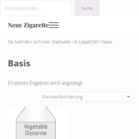
Zum Hauptinhalt springen
Sprung zur Navigation nach der Kopfzeile
Zur Fußzeile der Website springen
Suchen
Suche
Neue Zigarette
Menü
Sie befinden sich hier:
Startseite
/
E-LIquid DIY
/
Basis
Basis
Einzelnes Ergebnis wird angezeigt
Dieses Produkt weist mehrere Varianten auf. Die Optionen