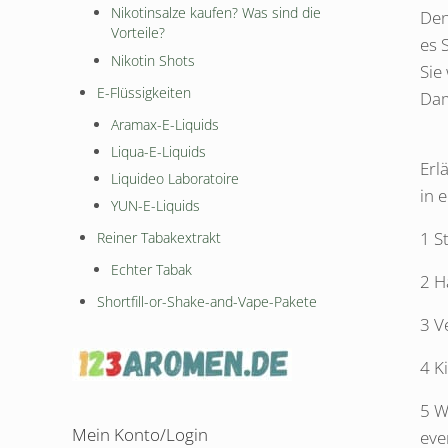
Nikotinsalze kaufen? Was sind die
Den
Vorteile?
es 
Nikotin Shots
Sie
E-Flüssigkeiten
Dam
Aramax-E-Liquids
Liqua-E-Liquids
Erl
Liquideo Laboratoire
in 
YUN-E-Liquids
1 S
Reiner Tabakextrakt
Echter Tabak
2 H
Shortfill-or-Shake-and-Vape-Pakete
3 V
4 K
5 W
Mein Konto/Login
eve