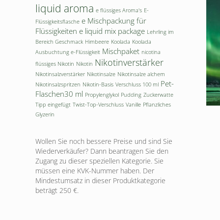
liquid aroma
e flüssiges Aroma's
E-
e Mischpackung für
Flüssigkeitsflasche
Flüssigkeiten
e liquid mix package
Lehrling im
Bereich Geschmack
Himbeere
Koolada
Koolada
Mischpaket
Ausbuchtung e-Flüssigkeit
nicotina
Nikotinverstärker
flüssiges Nikotin
Nikotin
Nikotinsalzverstärker
Nikotinsalze
Nikotinsalze alchem
Pet-
Nikotinsalzspritzen
Nikotin-Basis
Verschluss 100 ml
Flaschen30 ml
Propylenglykol
Pudding
Zuckerwatte
Tipp eingefügt
Twist-Top-Verschluss
Vanille
Pflanzliches
Glyzerin
Wollen Sie noch bessere Preise und sind Sie
Wiederverkäufer? Dann beantragen Sie den
Zugang zu dieser speziellen Kategorie. Sie
müssen eine KVK-Nummer haben. Der
Mindestumsatz in dieser Produktkategorie
beträgt 250 €.