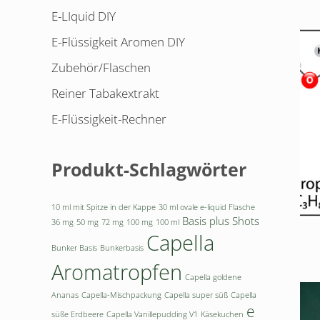
E-LIquid DIY
E-Flüssigkeit Aromen DIY
Zubehör/Flaschen
Reiner Tabakextrakt
E-Flüssigkeit-Rechner
Produkt-Schlagwörter
10 ml mit Spitze in der Kappe
30 ml ovale e-liquid Flasche
Basis plus Shots
36 mg
50 mg
72 mg
100 mg
100 ml
Capella
Bunker Basis
Bunkerbasis
Aromatropfen
Capella goldene
Ananas
Capella-Mischpackung
Capella super süß
Capella
e
süße Erdbeere
Capella Vanillepudding V1
Käsekuchen