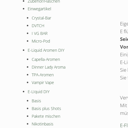
Zubehör/Flaschen
Einwegartikel
Crystal-Bar
Eig
DVTCH
E f
I VG BAR
Sei
Micro-Pod
Vo
E-Liquid Aromen DIY
Ein
Capella-Aromen
E-L
Dinner Lady Aroma
Sie
TPA-Aromen
Sie
Vampir Vape
E-LIquid DIY
Ver
Basis
Mit
Basis plus Shots
müs
Pakete mischen
Nikotinbasis
E-F