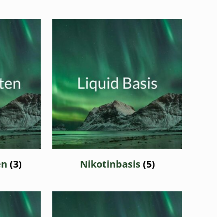
en
(3)
Nikotinbasis
(5)