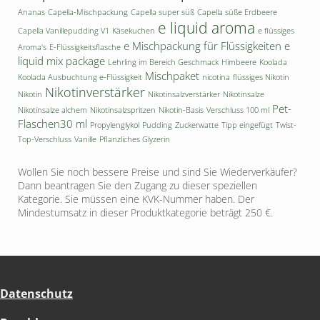
Ananas
Capella-Mischpackung
Capella super süß
Capella süße Erdbeere
e liquid aroma
Capella Vanillepudding V1
Käsekuchen
e flüssiges
e Mischpackung für Flüssigkeiten
e
Aroma's
E-Flüssigkeitsflasche
liquid mix package
Lehrling im Bereich Geschmack
Himbeere
Koolada
Mischpaket
Koolada Ausbuchtung e-Flüssigkeit
nicotina
flüssiges Nikotin
Nikotinverstärker
Nikotin
Nikotinsalzverstärker
Nikotinsalze
Pet-
Nikotinsalze alchem
Nikotinsalzspritzen
Nikotin-Basis
Verschluss 100 ml
Flaschen30 ml
Propylenglykol
Pudding
Zuckerwatte
Tipp eingefügt
Twist-
Top-Verschluss
Vanille
Pflanzliches Glyzerin
Wollen Sie noch bessere Preise und sind Sie Wiederverkäufer?
Dann beantragen Sie den Zugang zu dieser speziellen
Kategorie. Sie müssen eine KVK-Nummer haben. Der
Mindestumsatz in dieser Produktkategorie beträgt 250 €.
Datenschutz