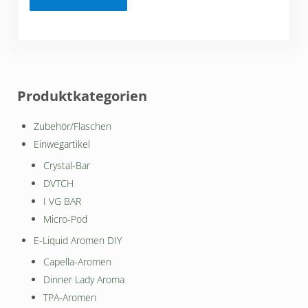
Seitenleiste
Produktkategorien
Zubehör/Flaschen
Einwegartikel
Crystal-Bar
DVTCH
I VG BAR
Micro-Pod
E-Liquid Aromen DIY
Capella-Aromen
Dinner Lady Aroma
TPA-Aromen