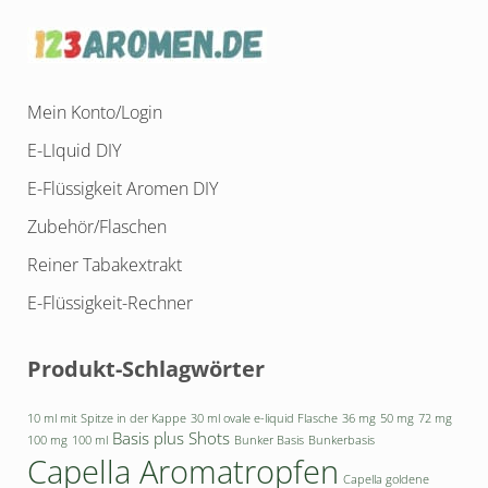
Mein Konto/Login
E-LIquid DIY
E-Flüssigkeit Aromen DIY
Zubehör/Flaschen
Reiner Tabakextrakt
E-Flüssigkeit-Rechner
Produkt-Schlagwörter
10 ml mit Spitze in der Kappe
30 ml ovale e-liquid Flasche
36 mg
50 mg
72 mg
Basis plus Shots
100 mg
100 ml
Bunker Basis
Bunkerbasis
Capella Aromatropfen
Capella goldene