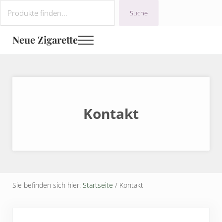
Zum Hauptinhalt springen
Sprung zur Navigation nach der Kopfzeile
Zur Fußzeile der Website springen
Suchen
Suche
Neue Zigarette
Menü
Kontakt
Sie befinden sich hier:
Startseite
/
Kontakt