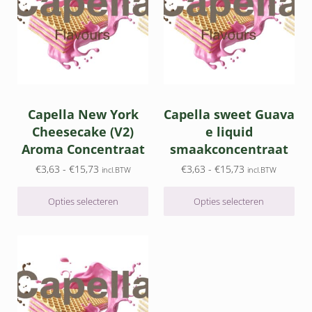
Capella New York
Capella sweet Guava
Cheesecake (V2)
e liquid
Aroma Concentraat
smaakconcentraat
Prijsklasse: €3,63 tot €15,73
Prijsklasse: €3,
€
3,63
-
€
15,73
€
3,63
-
€
15,73
incl.BTW
incl.BTW
Opties selecteren
Opties selecteren
Dit product heeft meerdere variaties. Deze optie kan gek