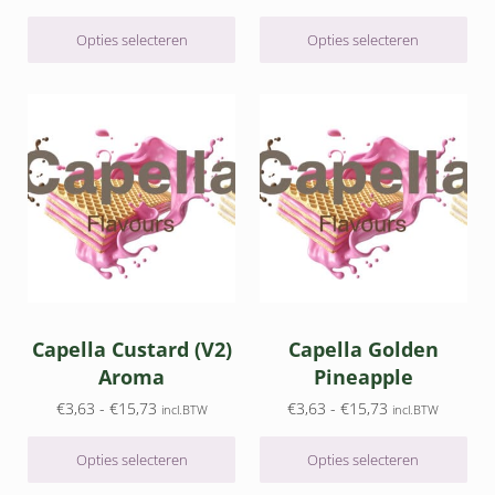
Opties selecteren
Opties selecteren
Dit product heeft meerdere variaties. Deze optie kan gek
Dit product heeft meerdere v
Capella Custard (V2)
Capella Golden
Aroma
Pineapple
Prijsklasse: €3,63 tot €15,73
Prijsklasse: €3,
€
3,63
-
€
15,73
€
3,63
-
€
15,73
incl.BTW
incl.BTW
Opties selecteren
Opties selecteren