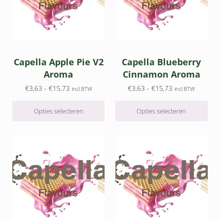
Capella Apple Pie V2
Capella Blueberry
Aroma
Cinnamon Aroma
Prijsklasse: €3,63 tot €15,73
Prijsklasse: €3,
€
3,63
-
€
15,73
€
3,63
-
€
15,73
incl.BTW
incl.BTW
Opties selecteren
Opties selecteren
Dit product heeft meerdere variaties. Deze optie kan gek
Dit product heeft meerdere v