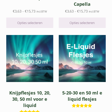
Capella
Prijsklasse: €3,63 tot €15,73
Prijsklasse: €3,
€
3,63
-
€
15,73
€
3,63
-
€
15,73
incl.BTW
incl.BTW
Opties selecteren
Opties selecteren
Dit product heeft meerdere variaties. Deze optie kan gek
Dit product heeft meerdere v
Knijpflesjes 10, 20,
5-20-30 en 50 ml e
30, 50 ml voor e
liquid flesjes
liquid
Waardering