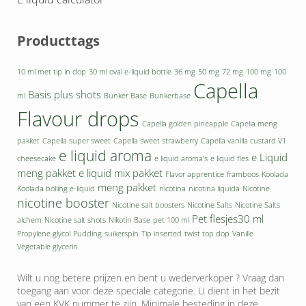
Producttags
10 ml met tip in dop
30 ml oval e-liquid bottle
36 mg
50 mg
72 mg
100 mg
100
Capella
Basis plus shots
ml
Bunker Base
Bunkerbase
Flavour drops
Capella golden pineapple
Capella meng
pakket
Capella super sweet
Capella sweet strawberry
Capella vanilla custard V1
e liquid aroma
e Liquid
cheesecake
e liquid aroma's
e liquid fles
meng pakket
e liquid mix pakket
Flavor apprentice
framboos
Koolada
meng pakket
Koolada bolling e-liquid
nicotina
nicotina liquida
Nicotine
nicotine booster
Nicotine salt boosters
Nicotine Salts
Nicotine Salts
Pet flesjes30 ml
alchem
Nicotine salt shots
Nikotin Base
pet 100 ml
Propylene glycol
Pudding
suikerspin
Tip inserted
twist top dop
Vanille
Vegetable glycerin
Wilt u nog betere prijzen en bent u wederverkoper ? Vraag dan
toegang aan voor deze speciale categorie. U dient in het bezit
van een KVK nummer te zijn. Minimale besteding in deze