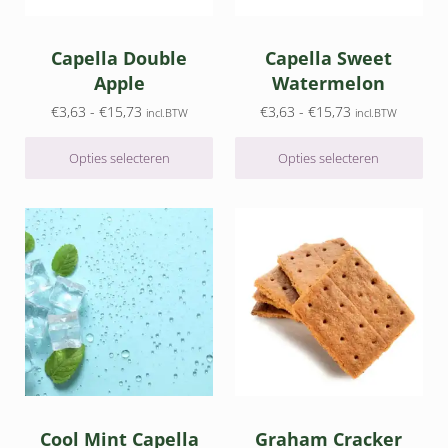
Capella Double
Capella Sweet
Apple
Watermelon
Prijsklasse: €3,63 tot €15,73
Prijsklasse: €3,
€
3,63
-
€
15,73
€
3,63
-
€
15,73
incl.BTW
incl.BTW
Opties selecteren
Opties selecteren
Dit product heeft meerdere variaties. Deze optie kan gek
Dit product heeft meerdere v
Cool Mint Capella
Graham Cracker