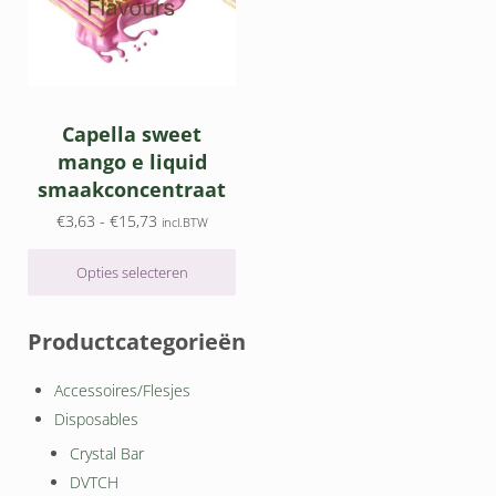
Capella sweet
mango e liquid
smaakconcentraat
Prijsklasse: €3,63 tot €15,73
€
3,63
-
€
15,73
incl.BTW
Opties selecteren
Sidebar
Productcategorieën
Accessoires/Flesjes
Disposables
Crystal Bar
DVTCH