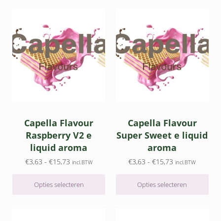
Dit product heeft meerdere variaties. Deze optie kan gek
Dit product heeft meerdere v
Capella Flavour
Capella Flavour
Raspberry V2 e
Super Sweet e liquid
liquid aroma
aroma
Prijsklasse: €3,63 tot €15,73
Prijsklasse: €3,
€
3,63
-
€
15,73
€
3,63
-
€
15,73
incl.BTW
incl.BTW
Opties selecteren
Opties selecteren
Dit product heeft meerdere variaties. Deze optie kan gek
Dit product heeft meerdere v