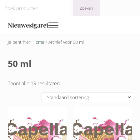
Door naar de hoofd inhoud
Ga naar de navigatie na de koptekst
Ga naar footer
Zoeken
Zoeken
Nieuwesigaret
Menu
Je bent hier:
Home
/
Archief voor 50 ml
50 ml
Toont alle 19 resultaten
Dit product heeft meerdere variaties. Deze optie kan gek
Dit product heeft meerdere v