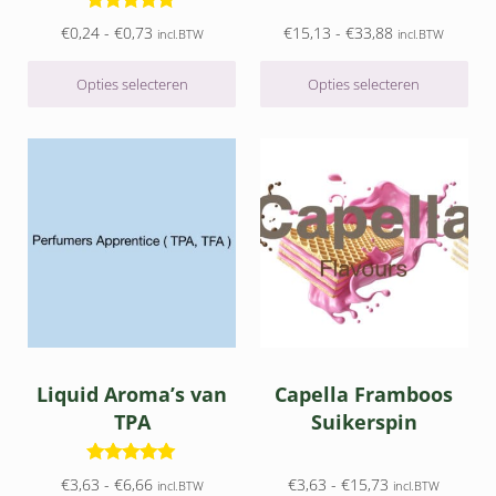
5
uit 5
Waardering
Prijsklasse: €0,24 tot €0,73
Prijsklasse: €1
€
0,24
-
€
0,73
€
15,13
-
€
33,88
incl.BTW
incl.BTW
5
uit 5
Opties selecteren
Opties selecteren
Dit product heeft meerdere variaties. Deze optie kan gek
Dit product heeft meerdere v
Liquid Aroma’s van
Capella Framboos
TPA
Suikerspin
Waardering
Prijsklasse: €3,63 tot €6,66
Prijsklasse: €3,
€
3,63
-
€
6,66
€
3,63
-
€
15,73
incl.BTW
incl.BTW
5
uit 5