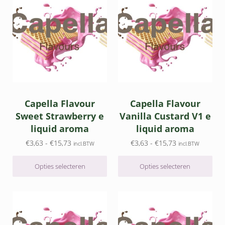
Capella Flavour
Capella Flavour
Sweet Strawberry e
Vanilla Custard V1 e
liquid aroma
liquid aroma
Prijsklasse: €3,63 tot €15,73
Prijsklasse: €3,
€
3,63
-
€
15,73
€
3,63
-
€
15,73
incl.BTW
incl.BTW
Opties selecteren
Opties selecteren
Dit product heeft meerdere variaties. Deze optie kan gek
Dit product heeft meerdere v