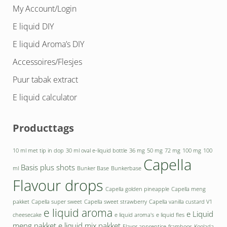
My Account/Login
E liquid DIY
E liquid Aroma’s DIY
Accessoires/Flesjes
Puur tabak extract
E liquid calculator
Producttags
10 ml met tip in dop
30 ml oval e-liquid bottle
36 mg
50 mg
72 mg
100 mg
100
Capella
Basis plus shots
ml
Bunker Base
Bunkerbase
Flavour drops
Capella golden pineapple
Capella meng
pakket
Capella super sweet
Capella sweet strawberry
Capella vanilla custard V1
e liquid aroma
e Liquid
cheesecake
e liquid aroma's
e liquid fles
meng pakket
e liquid mix pakket
Flavor apprentice
framboos
Koolada