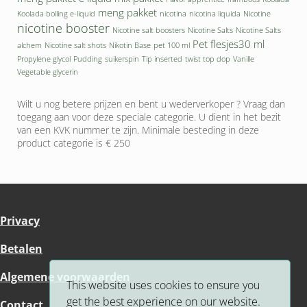
meng pakket
Koolada bolling e-liquid
nicotina
nicotina liquida
Nicotine
nicotine booster
Nicotine salt boosters
Nicotine Salts
Nicotine Salts
Pet flesjes30 ml
alchem
Nicotine salt shots
Nikotin Base
pet 100 ml
Propylene glycol
Pudding
suikerspin
Tip inserted
twist top dop
Vanille
Vegetable glycerin
Wilt u nog betere prijzen en bent u wederverkoper ? Vraag dan
toegang aan voor deze speciale categorie. U dient in het bezit
van een KVK nummer te zijn. Minimale besteding in deze
product categorie is € 250
Privacy
Betalen
Algemene voorwaarden
This website uses cookies to ensure you
get the best experience on our website.
Contact