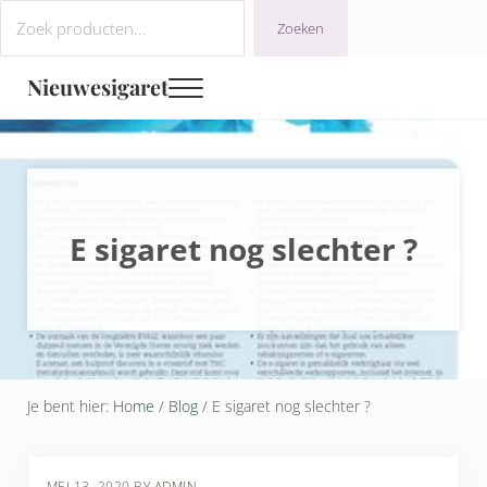
Door naar de hoofd inhoud
Ga naar de navigatie na de koptekst
Ga naar footer
Zoeken
Zoeken
Nieuwesigaret
Menu
E sigaret nog slechter ?
Je bent hier:
Home
/
Blog
/
E sigaret nog slechter ?